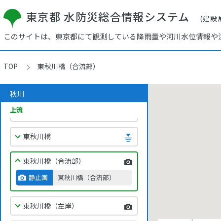
檜原
東京都 水防災総合情報システム
(建設
このサイトは、東京都にて観測している降雨量や河川水位情報や
小和田グラウンド
五日市
TOP
東秋川橋（合流部）
山田
秋川
上流
秋留橋
東秋川橋
東秋川橋（合流部）
静止画
東秋川橋（合流部）
東秋川橋（左岸）