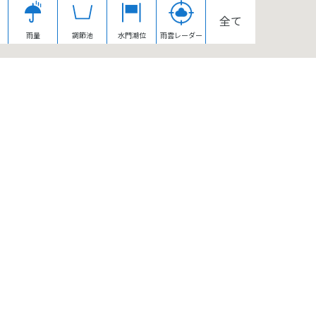
全て
雨量
調節池
水門潮位
雨雲レーダー