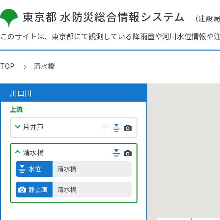
東京都 水防災総合情報システム
(建設
このサイトは、東京都にて観測している降雨量や河川水位情報や
TOP
清水橋
川口川
上流
片井戸
清水橋
水位
清水橋
静止画
清水橋