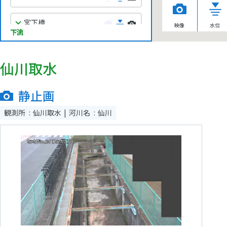
宮下橋
映像
水位
下流
砧
仙川取水
鎌田橋仙川
静止画
観測所
仙川取水
河川名
仙川