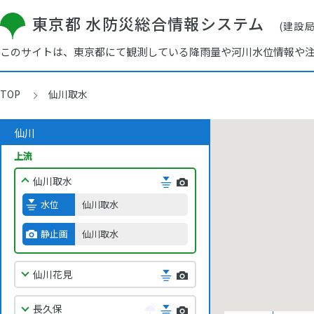
東京都 水防災総合情報システム
(建設
このサイトは、東京都にて観測している降雨量や河川水位情報や
TOP
仙川取水
仙川
上流
仙川取水
水位
仙川取水
静止画
仙川取水
仙川花見
長久保