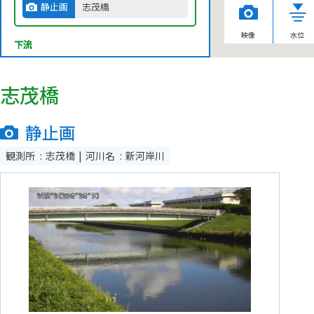
静止画
志茂橋
映像
水位
下流
志茂橋
静止画
観測所
志茂橋
河川名
新河岸川