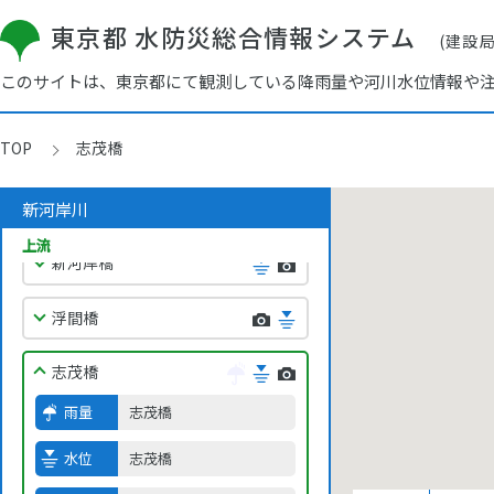
東京都 水防災総合情報システム
(建設
このサイトは、東京都にて観測している降雨量や河川水位情報や
笹目橋
TOP
志茂橋
赤塚
新河岸川
舟渡大橋
上流
新河岸橋
浮間橋
志茂橋
雨量
志茂橋
水位
志茂橋