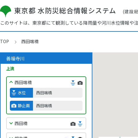
東京都 水防災総合情報システム
(建設
このサイトは、東京都にて観測している降雨量や河川水位情報や
原橋
TOP
西田端橋
荻窪橋
善福寺川
松見橋
上流
西田端橋
水位
西田端橋
静止画
西田端橋
西田橋