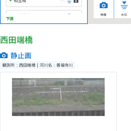
相生橋
映像
水位
白山前橋
下流
宮下橋
西田端橋
和田堀公園調節池
静止画
善福寺取水
観測所
西田端橋
河川名
善福寺川
朝日橋