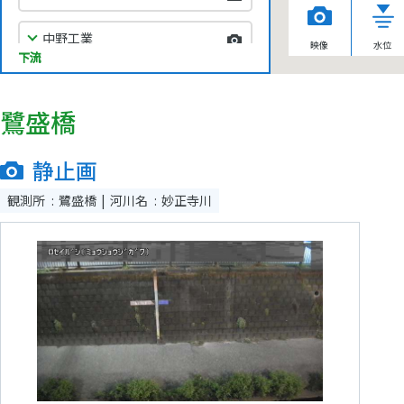
中野工業
映像
水位
下流
千歳橋
鷺盛橋
天神橋
静止画
妙正寺二上
観測所
鷺盛橋
河川名
妙正寺川
上高田上
落合上