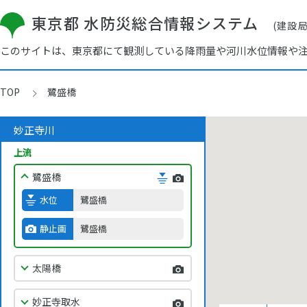
東京都 水防災総合情報システム
(建設
このサイトは、東京都にて観測している降雨量や河川水位情報や
TOP
鷺盛橋
妙正寺川
上流
鷺盛橋
水位
鷺盛橋
静止画
鷺盛橋
太陽橋
妙正寺取水