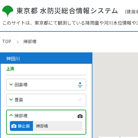
高砂橋
東京都 水防災総合情報システム
(建設
中野
このサイトは、東京都にて観測している降雨量や河川水位情報や
新宿
TOP
掃部橋
柏橋
神田川
上流
南小滝橋
田島橋
豊島
掃部橋
静止画
掃部橋