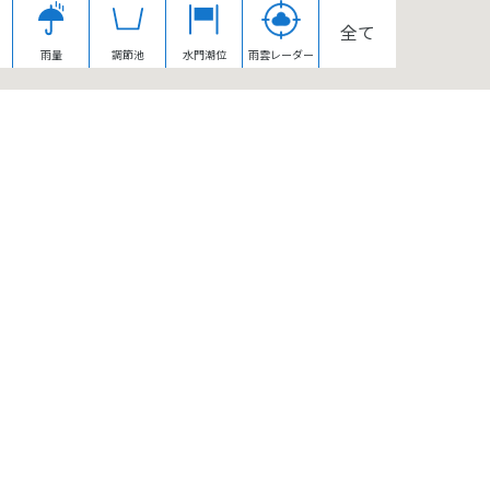
全て
雨量
調節池
水門潮位
雨雲レーダー