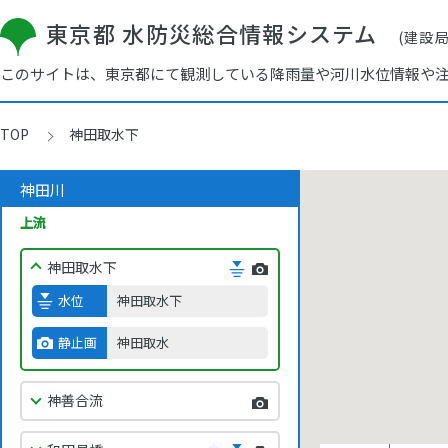
久我山橋
東京都 水防災総合情報システム
(建設
佃橋
このサイトは、東京都にて観測している降雨量や河川水位情報や
池袋橋
TOP
神田取水下
番屋橋
神田川
神田取水上
上流
神田取水下
水位
神田取水下
静止画
神田取水
神善合流