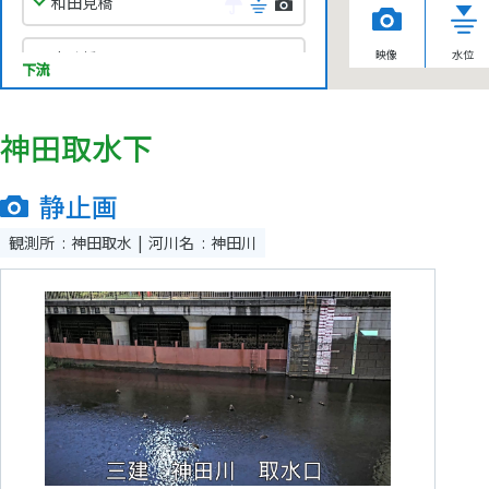
和田見橋
映像
水位
高砂橋
下流
中野
神田取水下
新宿
静止画
柏橋
観測所
神田取水
河川名
神田川
南小滝橋
田島橋
豊島
掃部橋