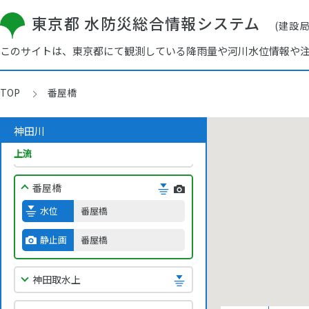
緑橋
東京都 水防災総合情報システム
(建設
久我山
このサイトは、東京都にて観測している降雨量や河川水位情報や
久我山橋
TOP
番屋橋
佃橋
神田川
池袋橋
上流
番屋橋
水位
番屋橋
静止画
番屋橋
神田取水上