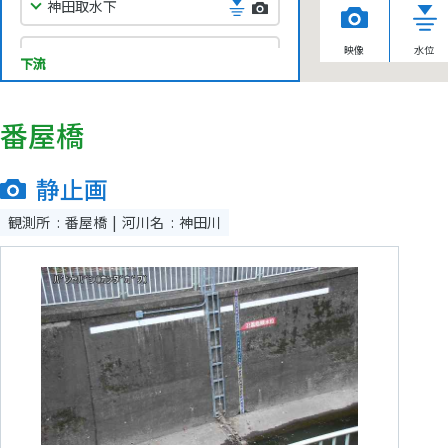
神田取水下
映像
水位
神善合流
下流
和田見橋
番屋橋
高砂橋
静止画
中野
観測所
番屋橋
河川名
神田川
新宿
柏橋
南小滝橋
田島橋