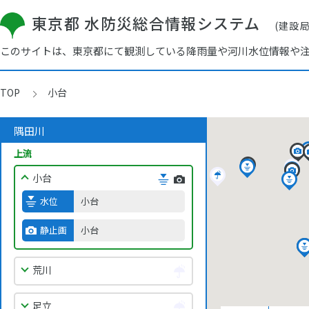
東京都 水防災総合情報システム
(建設
このサイトは、東京都にて観測している降雨量や河川水位情報や
TOP
小台
隅田川
上流
小台
水位
小台
静止画
小台
荒川
足立