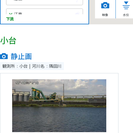
江東
映像
水位
下流
中央
小台
静止画
観測所
小台
河川名
隅田川