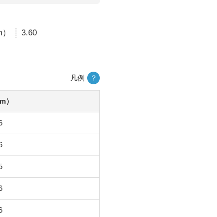
m）
3.60
凡例
？
m）
6
6
5
6
6