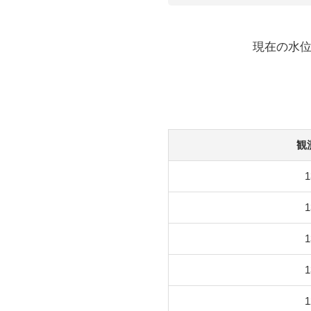
現在の水位
観
1
1
1
1
1