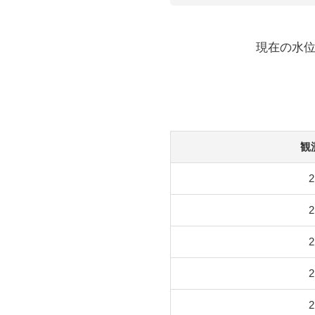
現在の水位
観
2
2
2
2
2