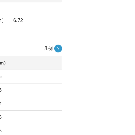
m）
6.72
凡例
？
m）
5
5
4
5
5