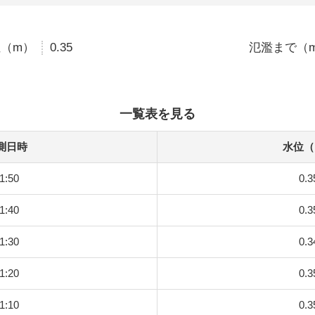
（m）
0.35
氾濫まで（
一覧表を見る
測日時
水位（
1:50
0.3
1:40
0.3
1:30
0.3
1:20
0.3
1:10
0.3