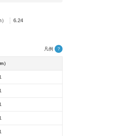
m）
6.24
凡例
？
m）
1
1
1
1
1