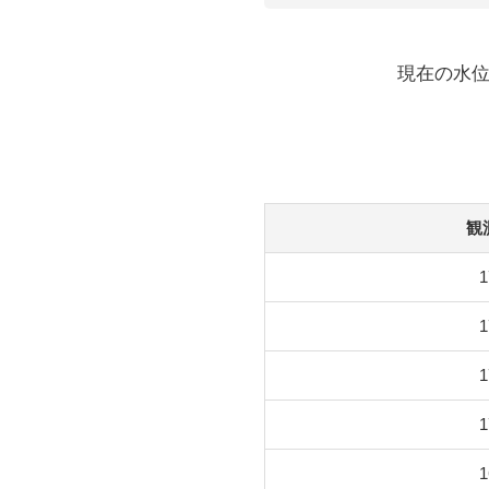
現在の水位
観
1
1
1
1
1