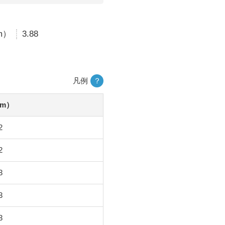
m）
3.88
凡例
？
m）
2
2
3
3
3