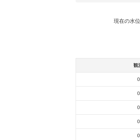
現在の水位
観
0
0
0
0
0