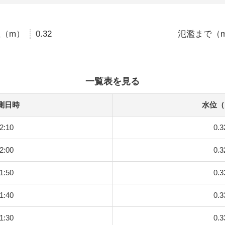
（m）
0.32
氾濫まで（
一覧表を見る
測日時
水位（
2:10
0.3
2:00
0.3
1:50
0.3
1:40
0.3
1:30
0.3