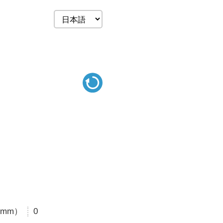
mm）
0