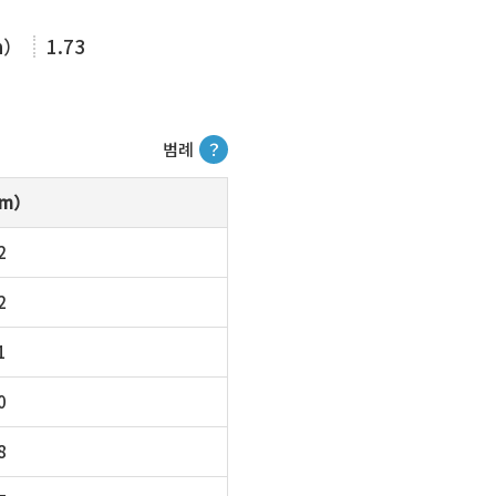
m）
1.73
범례
？
m）
2
2
1
0
8