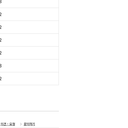
3
2
2
2
2
3
2
의견・요청
문의하기