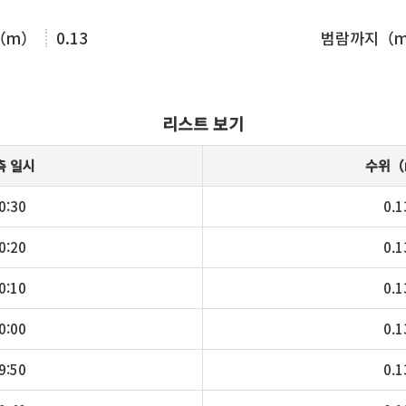
（m）
0.13
범람까지（
리스트 보기
측 일시
수위（
0:30
0.1
0:20
0.1
0:10
0.1
0:00
0.1
9:50
0.1