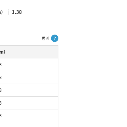
m）
1.38
범례
？
m）
3
3
3
3
3