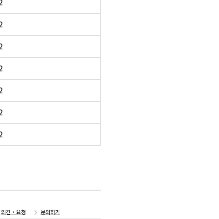
2
2
2
2
2
2
2
의견・요청
문의하기