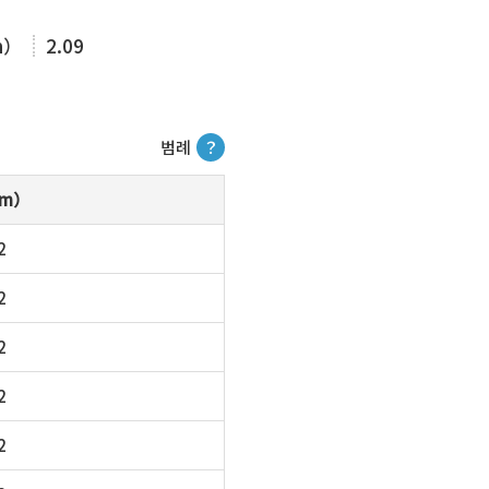
m）
2.09
범례
？
m）
2
2
2
2
2