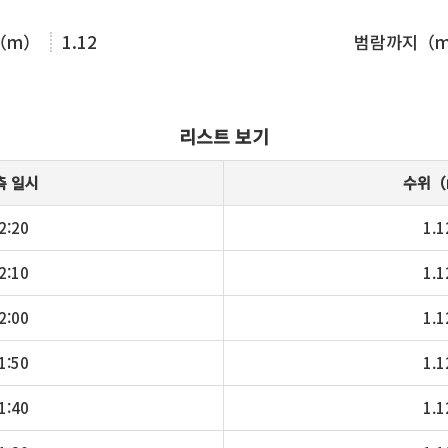
（m）
1.12
범람까지（
리스트 보기
측 일시
수위（
2:20
1.1
2:10
1.1
2:00
1.1
1:50
1.1
1:40
1.1