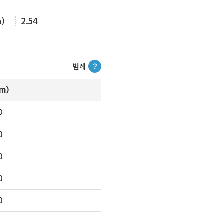
m）
2.54
범례
？
m）
0
0
0
0
0