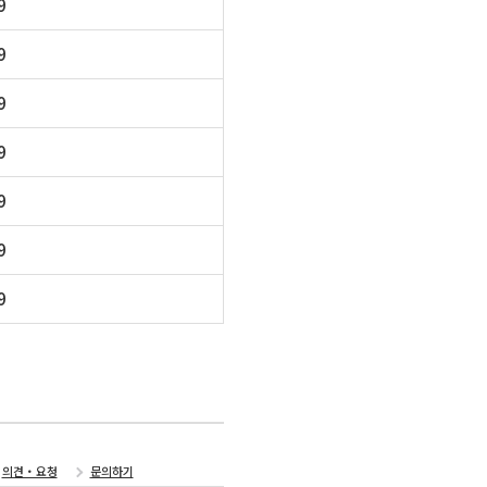
9
9
9
9
9
9
9
의견・요청
문의하기