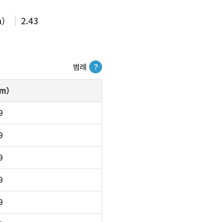
m）
2.43
범례
？
m）
9
9
9
9
9