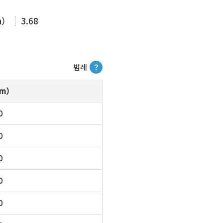
m）
3.68
범례
？
m）
0
0
0
0
0