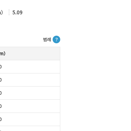
m）
5.09
범례
？
m）
0
0
0
0
0