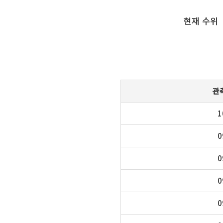
현재 수위
관
1
0
0
0
0