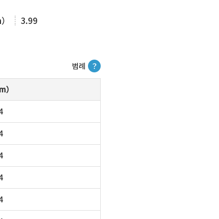
m）
3.99
범례
？
m）
4
4
4
4
4