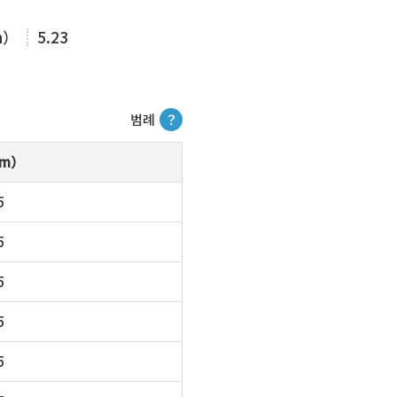
m）
5.23
범례
？
m）
5
5
5
5
5