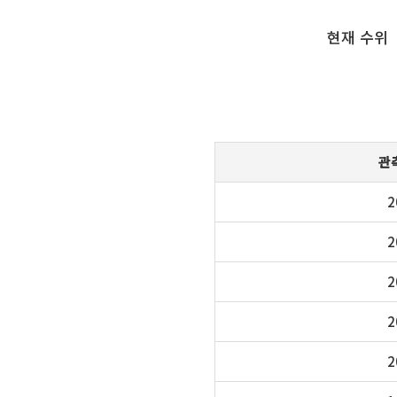
현재 수위
관
2
2
2
2
2