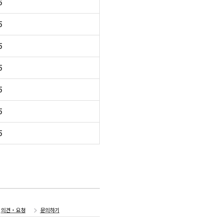
5
5
5
5
5
5
5
의견・요청
문의하기