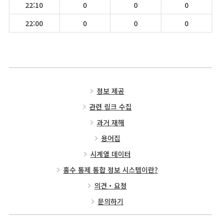
22:10
0
0
0
22:00
0
0
0
정보 제공
관련 링크 수집
과거 재해
용어집
시계열 데이터
홍수 통제 통합 정보 시스템이란?
의견・요청
문의하기