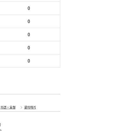
0
0
0
0
0
의견・요청
문의하기
국
오