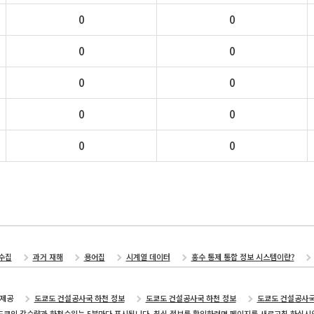
0
0
0
0
0
0
0
0
0
0
수집
과거 재해
용어집
시계열 데이터
홍수 통제 통합 정보 시스템이란?
제공
도쿄도 건설공사국 하천 정보
도쿄도 건설공사국 하천 정보
도쿄도 건설공사
도쿄의 강수량과 하천수위는 5분마다 표시됩니다. 최신 정보를 확인하려면 페이지를 새로고침 하십시