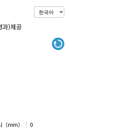
영과)제공
표시（mm）
0