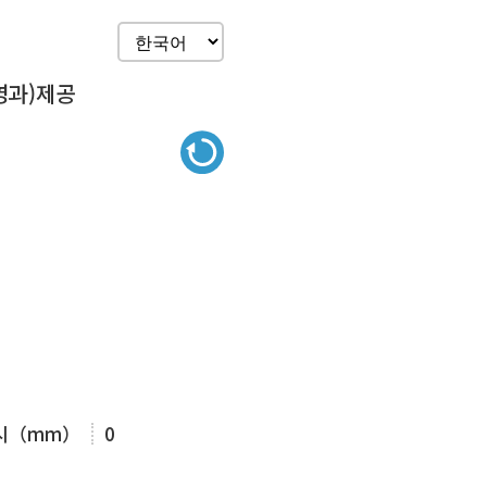
영과)제공
표시（mm）
0