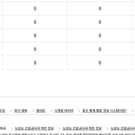
0
0
0
0
0
0
0
0
0
0
수집
과거 재해
용어집
시계열 데이터
홍수 통제 통합 정보 시스템이란?
제공
도쿄도 건설공사국 하천 정보
도쿄도 건설공사국 하천 정보
도쿄도 건설공사
도쿄의 강수량과 하천수위는 5분마다 표시됩니다. 최신 정보를 확인하려면 페이지를 새로고침 하십시