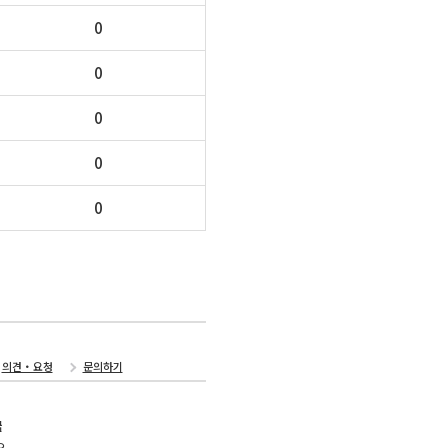
0
0
0
0
0
의견・요청
문의하기
국
오