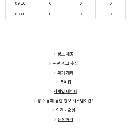
09:10
0
0
0
09:00
0
0
0
정보 제공
관련 링크 수집
과거 재해
용어집
시계열 데이터
홍수 통제 통합 정보 시스템이란?
의견・요청
문의하기