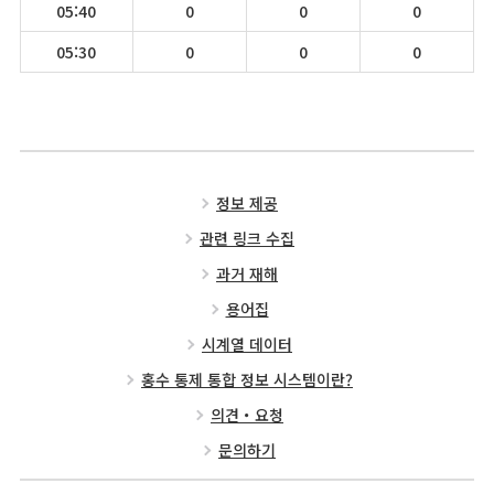
05:40
0
0
0
05:30
0
0
0
정보 제공
관련 링크 수집
과거 재해
용어집
시계열 데이터
홍수 통제 통합 정보 시스템이란?
의견・요청
문의하기