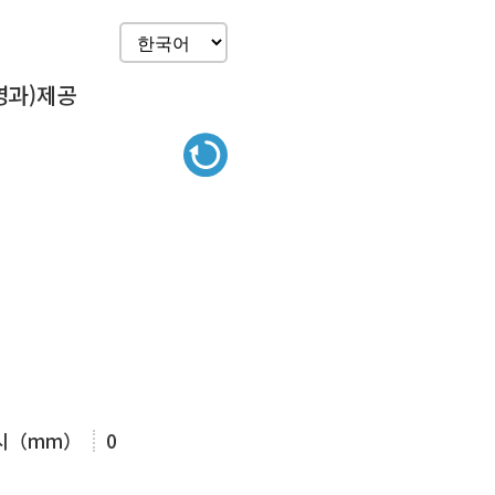
영과)제공
표시（mm）
0