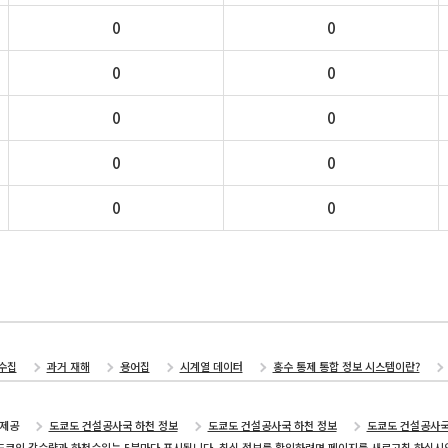
0
0
0
0
0
0
0
0
0
0
수집
과거 재해
용어집
시계열 데이터
홍수 통제 통합 정보 시스템이란?
제공
도쿄도 건설공사국 하천 정보
도쿄도 건설공사국 하천 정보
도쿄도 건설공사
도쿄의 강수량과 하천수위는 5분마다 표시됩니다. 최신 정보를 확인하려면 페이지를 새로고침 하십시