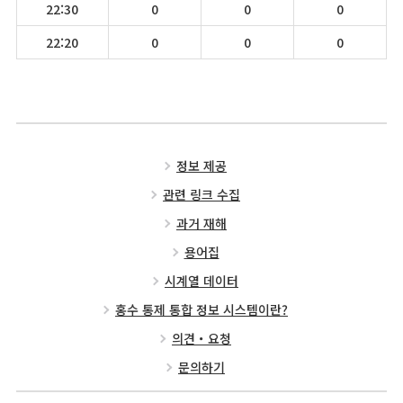
22:30
0
0
0
22:20
0
0
0
정보 제공
관련 링크 수집
과거 재해
용어집
시계열 데이터
홍수 통제 통합 정보 시스템이란?
의견・요청
문의하기