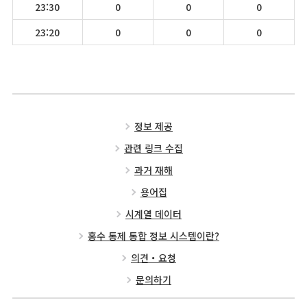
23:30
0
0
0
23:20
0
0
0
정보 제공
관련 링크 수집
과거 재해
용어집
시계열 데이터
홍수 통제 통합 정보 시스템이란?
의견・요청
문의하기