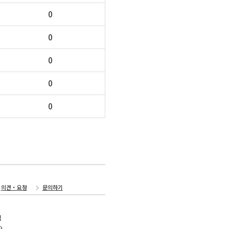
0
0
0
0
0
의견・요청
문의하기
국
오