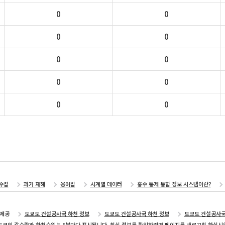
0
0
0
0
0
0
0
0
0
0
수집
과거 재해
용어집
시계열 데이터
홍수 통제 통합 정보 시스템이란?
제공
도쿄도 건설공사국 하천 정보
도쿄도 건설공사국 하천 정보
도쿄도 건설공사
도쿄의 강수량과 하천수위는 5분마다 표시됩니다. 최신 정보를 확인하려면 페이지를 새로고침 하십시