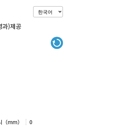
영과)제공
표시（mm）
0