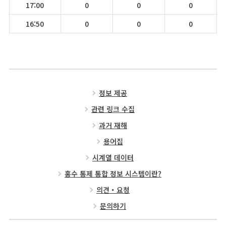
17:00
0
0
0
16:50
0
0
0
정보 제공
관련 링크 수집
과거 재해
용어집
시계열 데이터
홍수 통제 통합 정보 시스템이란?
의견・요청
문의하기