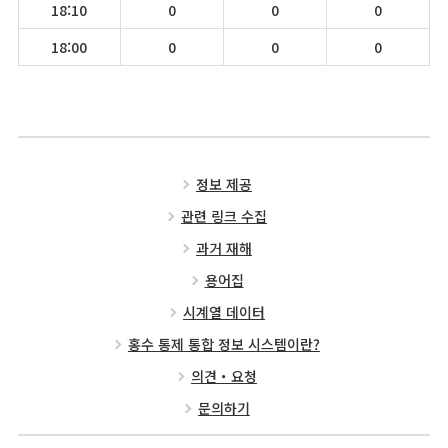
18:10
0
0
0
18:00
0
0
0
정보 제공
관련 링크 수집
과거 재해
용어집
시계열 데이터
홍수 통제 통합 정보 시스템이란?
의견・요청
문의하기