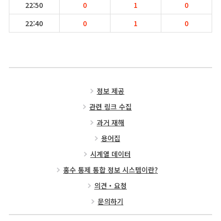
22:50
0
1
0
22:40
0
1
0
정보 제공
관련 링크 수집
과거 재해
용어집
시계열 데이터
홍수 통제 통합 정보 시스템이란?
의견・요청
문의하기