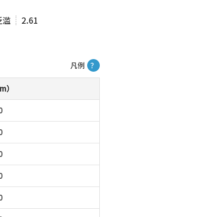
泛滥
2.61
凡例
？
m）
0
0
0
0
0