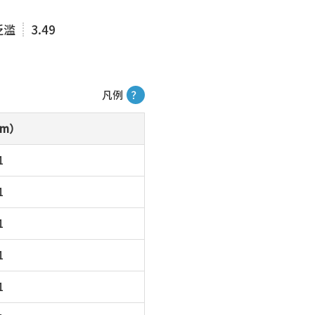
泛滥
3.49
凡例
？
m）
1
1
1
1
1