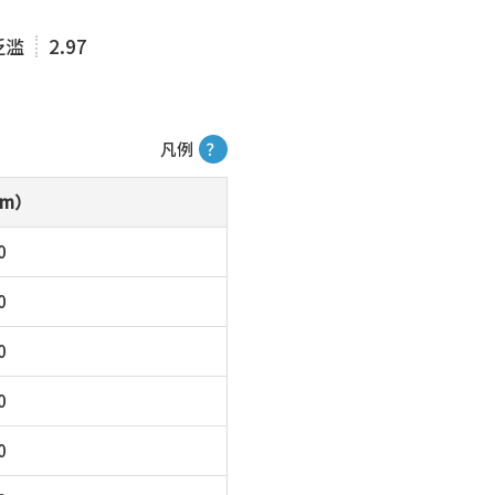
泛滥
2.97
凡例
？
m）
0
0
0
0
0