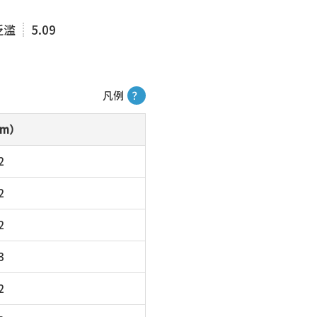
泛滥
5.09
凡例
？
m）
2
2
2
3
2