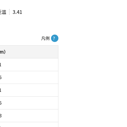
泛滥
3.41
凡例
？
m）
1
6
1
6
8