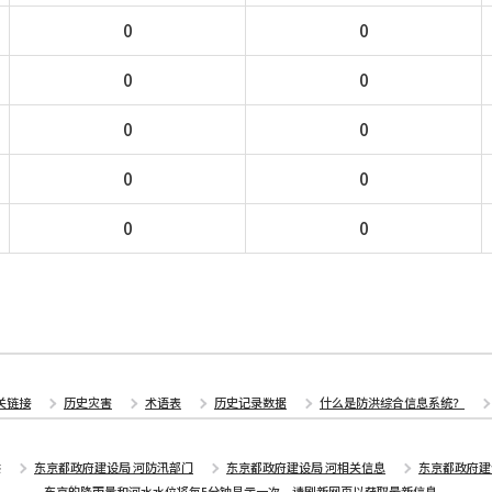
0
0
0
0
0
0
0
0
0
0
关链接
历史灾害
术语表
历史记录数据
什么是防洪综合信息系统？
供
东京都政府建设局 河防汛部门
东京都政府建设局 河相关信息
东京都政府建
东京的降雨量和河水水位将每5分钟显示一次。请刷新网页以获取最新信息。