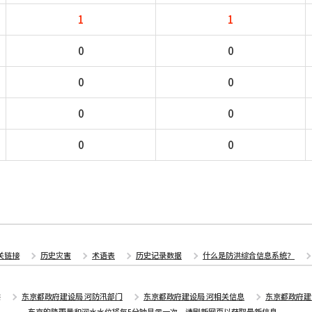
1
1
0
0
0
0
0
0
0
0
关链接
历史灾害
术语表
历史记录数据
什么是防洪综合信息系统？
供
东京都政府建设局 河防汛部门
东京都政府建设局 河相关信息
东京都政府建
东京的降雨量和河水水位将每5分钟显示一次。请刷新网页以获取最新信息。